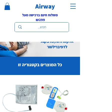
Airway
משלוח חינם ברכישה מעל
₪299
אלקטרודות/מדבקות
לדפיברילטור
כל המוצרים בקטגוריה זו