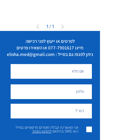
1
/
1
לפרטים או ייעוץ לפני רכישה
חייגו
077-7901617
או השאירו פרטים
ניתן לפנות גם במייל : elisha.med@gmail.com
אני מאשר/ת קבלת חומרים פרסומיים במייל
ו/או SMS בהתאם
לתקנון האתר