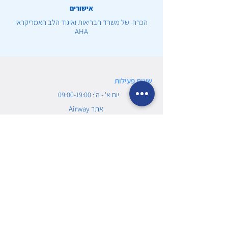
אישורים
הכרה של משרד הבריאות ואיגוד הלב האמריקראי
AHA
שעות פעילות
יום א' - ה': 09:00-19:00
Airway אתר
משווק ע״י אלישע הדרכות רפואה בע״מ
טלפון:077-7901617
מחלקות
מוצרים לקורונה
ערכות עזרה ראשונה
דפיברילטור ומשלימים
מוצרים לספורט