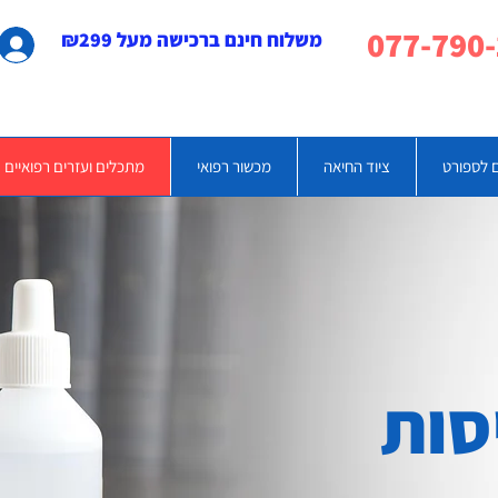
משלוח חינם ברכישה מעל ₪299
 לספורט
ציוד החיאה
מכשור רפואי
מתכלים ועזרים רפואיים
סות