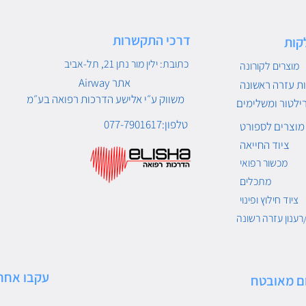
דרכי התקשרות
קות
כתובת: ילין מור נתן 21, תל-אביב
מוצרים לקורונה
Airway אתר
ת עזרה ראשונה
משווק ע״י אלישע הדרכות רפואה בע״מ
ילטור ומשלימים
טלפון:077-7901617
מוצרים לספורט
ציוד החייאה
מכשור רפואי
מתכלים
ציוד חילוץ ופינוי
רענון עזרה רשונה
עקבו אחרי
ם מאובטח