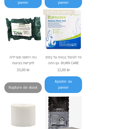
panier
panier
לשימוש גם בילדים
פד לטיפול בכווית על בסיס
גזה דחוסה סטרילית
עץ התה -BURN CARE
לחבישת פציעות
Prix
Prix
33,00 ₪
12,00 ₪
Ajouter au
Rupture de stock
panier