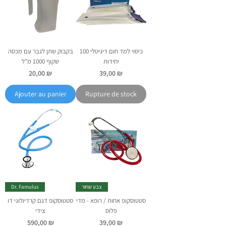
כיסוי למד חום דיגיטלי 100
בקבוק שתן לגבר עם מכסה
יחידות
שקוף 1000 מ"ל
Prix
Prix
20,00 ₪
39,00 ₪
Ajouter au panier
Rupture de stock
צבע שחור
Dr. Famulus
סטטוסקופ אחות / רופא - מדי
סטטוסקופ דגם קרדיולוגי דו
פלוס
צידי
Prix
Prix
590,00 ₪
39,00 ₪