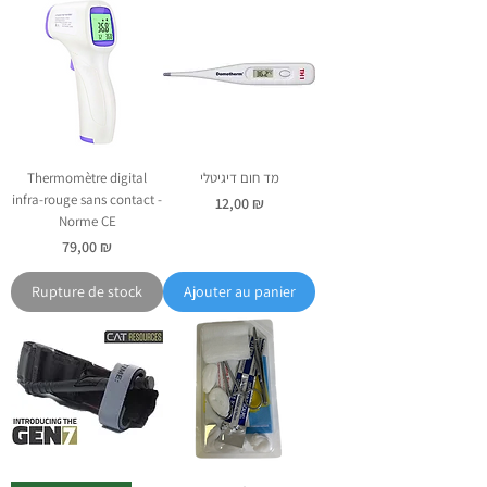
מד חום דיגיטלי
Thermomètre digital
infra-rouge sans contact -
Prix
12,00 ₪
Norme CE
Prix
79,00 ₪
Rupture de stock
Ajouter au panier