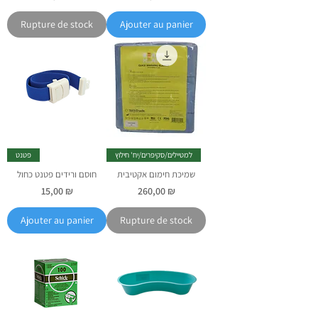
Rupture de stock
Ajouter au panier
למטיילים/סקיפרים/יח' חילוץ
פטנט
שמיכת חימום אקטיבית
חוסם ורידים פטנט כחול
Prix
Prix
15,00 ₪
260,00 ₪
Ajouter au panier
Rupture de stock