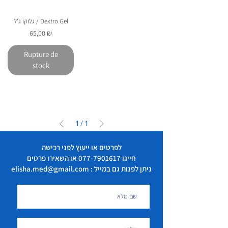
גלוקו ג'ל / Dextro Gel
Prix
65,00 ₪
Rupture de
stock
1
/
1
לפרטים או ייעוץ לפני רכישה
חייגו
077-7901617
או השאירו פרטים
ניתן לפנות גם במייל : elisha.med@gmail.com