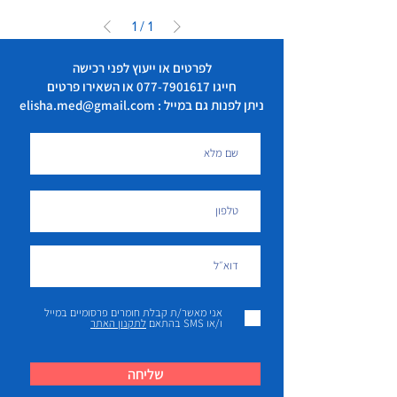
1
/
1
לפרטים או ייעוץ לפני רכישה
חייגו
077-7901617
או השאירו פרטים
ניתן לפנות גם במייל : elisha.med@gmail.com
אני מאשר/ת קבלת חומרים פרסומיים במייל
ו/או SMS בהתאם
לתקנון האתר
שליחה