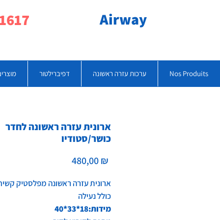
Airway
077-790-1617
Nos Produits
ערכות עזרה ראשונה
דפיברילטור
מוצרים
ארונית עזרה ראשונה לחדר
כושר/סטודיו
Prix
480,00 ₪
ארונית עזרה ראשונה מפלסטיק קשיח
כולל נעילה
מידות:18*33*40