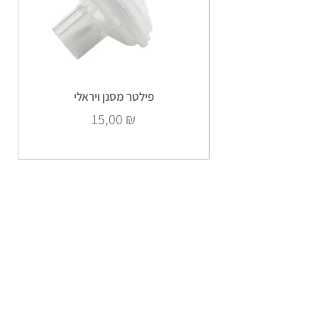
פילטר מסנן ויראלי
Prix
15,00 ₪