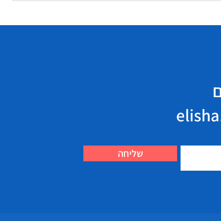
ם
שליחה