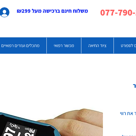
משלוח חינם ברכישה מעל ₪299
 לספורט
ציוד החיאה
מכשור רפואי
מתכלים ועזרים רפואיים
pulse oxime מודד את רווי