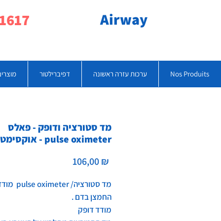
Airway
077-790-1617
Nos Produits
ערכות עזרה ראשונה
דפיברילטור
מוצרים
מד סטורציה ודופק - פאלס
אוקסימטר - pulse oximeter
Prix
106,00 ₪
מד סטורציה/ ter
החמצן בדם .
מודד דופק