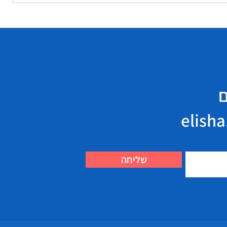
ם
שליחה