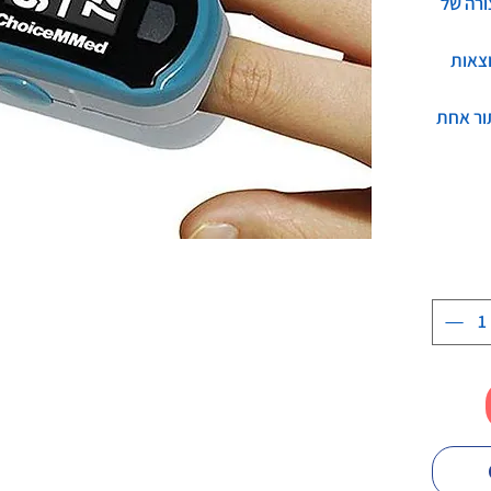
רה של
 תוצאות
ור אחת