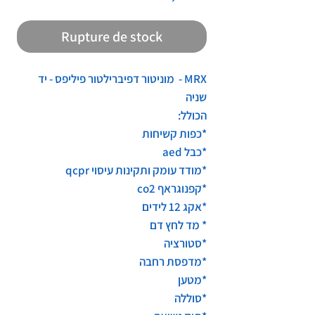
Rupture de stock
MRX - מוניטור דפיברילטור פיליפס - יד
שניה
הכולל:
*כפות קשיחות
*כבל aed
*מודד עומק ותקינות עיסוי qcpr
*קפנוגראף co2
*אקג 12 לידים
* מד לחץ דם
*סטורציה
*מדפסת רחבה
*מטען
*סוללה