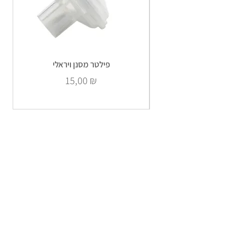
פילטר מסנן ויראלי
Prix
15,00 ₪