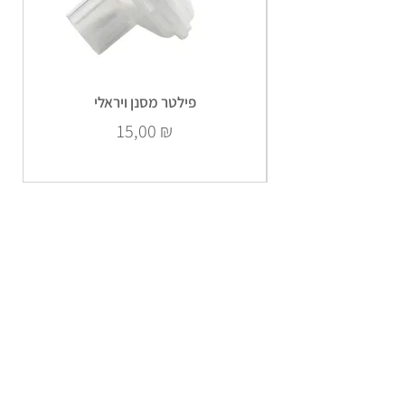
פילטר מסנן ויראלי
Prix
15,00 ₪