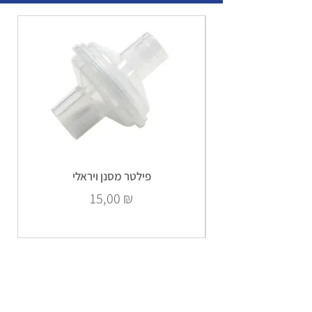
פילטר מסנן ויראלי
Prix
15,00 ₪