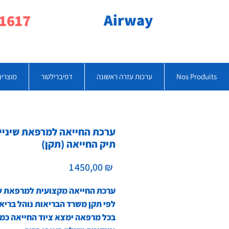
Airway
077-790-1617
Nos Produits
ערכות עזרה ראשונה
דפיברילטור
מוצרים
ערכת החייאה למרפאת שיניים
תיק החייאה (תקן)
Prix
1 450,00 ₪
ערכת החייאה מקצועית למרפאת שי
לפי תקן משרד הבריאות נוהל בריא
בכל מרפאה ימצא ציוד החייאה כמ