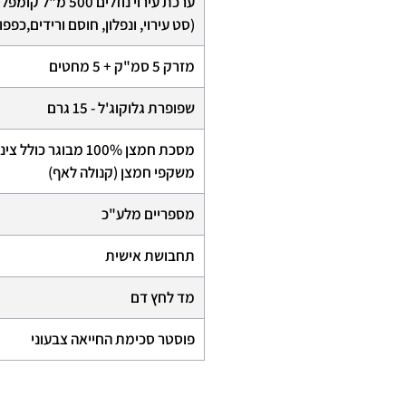
ערכת עירוי נוזלים 500 מ"ל קומפלט
(סט עירוי, ונפלון, חוסם ורידים,כפ
מזרק 5 סמ"ק + 5 מחטים
שפופרת גלוקוג'ל - 15 גרם
מסכת חמצן 100% מבוגר כולל צינור ושקית העשרה
משקפי חמצן (קנולה לאף)
מספריים מלע"כ
תחבושת אישית
מד לחץ דם
פוסטר סכימת החייאה צבעוני