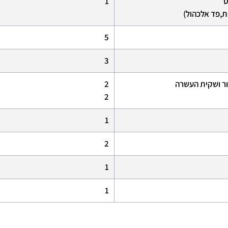
1
פות,פד אלכהול)
5
3
2
2
1
2
1
1