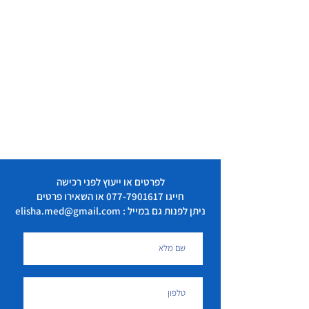
כפפות לטקס
2 זוגות
פולידין משחה - 15 גרם
1
חוסם עורקים אורך 2 מטר
1
פינצטה להוצאת גוף זר
1
מספריים לחבישה - מתכת
1
פד גזה סארילי 7.5 ס"מ
10
לפרטים או ייעוץ לפני רכישה
אגד חבישה - 5 ס"מ
10
חייגו
077-7901617
או השאירו פרטים
ניתן לפנות גם במייל : elisha.med@gmail.com