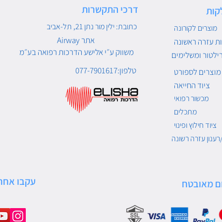
דרכי התקשרות
קות
כתובת: ילין מור נתן 21, תל-אביב
מוצרים לקורונה
Airway אתר
ת עזרה ראשונה
משווק ע״י אלישע הדרכות רפואה בע״מ
ילטור ומשלימים
טלפון:077-7901617
מוצרים לספורט
ציוד החייאה
מכשור רפואי
מתכלים
ציוד חילוץ ופינוי
רענון עזרה רשונה
עקבו אחרי
ם מאובטח