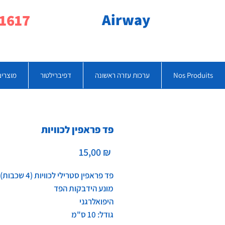
Airway
077-790-1617
Nos Produits
ערכות עזרה ראשונה
דפיברילטור
מוצרים
פד פראפין לכוויות
Prix
15,00 ₪
פד פראפין סטרילי לכוויות (4 שכבות)
מונע הידבקות הפד
היפואלרגני
גודל: 10 ס"מ