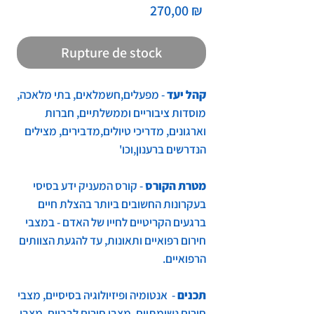
Prix
270,00 ₪
Rupture de stock
קהל יעד
- מפעלים,חשמלאים, בתי מלאכה,
מוסדות ציבוריים וממשלתיים, חברות
וארגונים, מדריכי טיולים,מדבירים, מצילים
הנדרשים ברענון,וכו'
מטרת הקורס
- קורס המעניק ידע בסיסי
בעקרונות החשובים ביותר בהצלת חיים
ברגעים הקריטיים לחייו של האדם - במצבי
חירום רפואיים ותאונות, עד להגעת הצוותים
הרפואיים.
תכנים
- אנטומיה ופיזיולוגיה בסיסיים, מצבי
חירום נשימתיים, מצבי חירום לבביים, מצבי