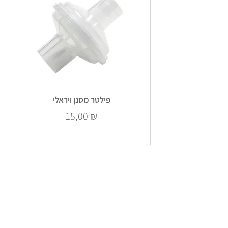
פילטר מסנן ויראלי
Prix
15,00 ₪