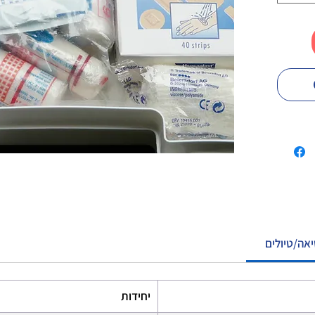
אה/טיולים
יחידות