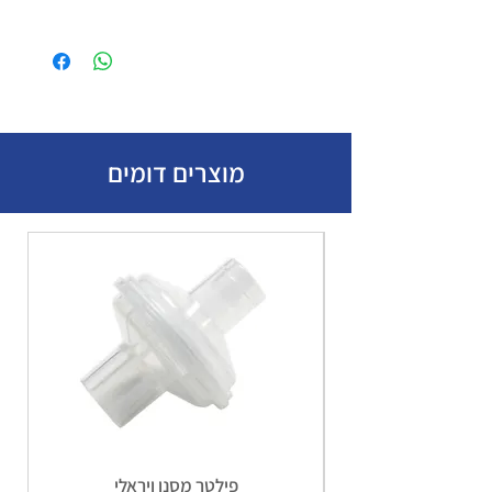
פריט
יחידות
משולש בד + סיכות ביטחון
5
מוצרים דומים
תחבושת אישית
3
חוסם עורקים
1
אגד-חבישה סטרילי מגולגל 5
10
ס"מ -270 ס"מ
פלסטר בגליל 2.5 ס"מ
2
פלסטריות-אגד מדבק
100
פילטר מסנן ויראלי