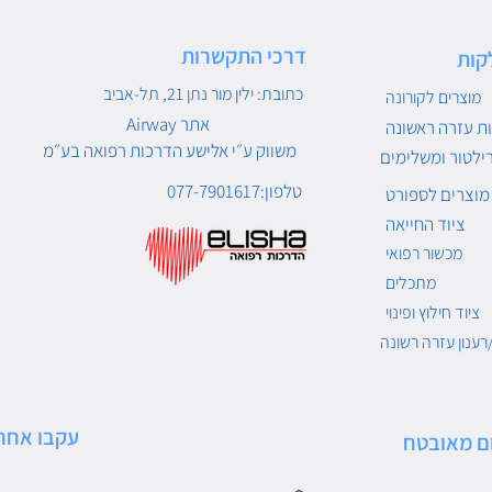
דרכי התקשרות
קות
כתובת: ילין מור נתן 21, תל-אביב
מוצרים לקורונה
Airway אתר
ת עזרה ראשונה
משווק ע״י אלישע הדרכות רפואה בע״מ
ילטור ומשלימים
טלפון:077-7901617
מוצרים לספורט
ציוד החייאה
מכשור רפואי
מתכלים
ציוד חילוץ ופינוי
רענון עזרה רשונה
עקבו אחרי
ם מאובטח