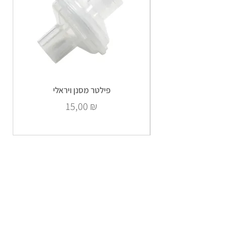
פילטר מסנן ויראלי
Prix
15,00 ₪