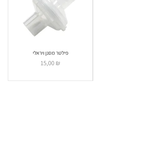
פילטר מסנן ויראלי
Prix
15,00 ₪